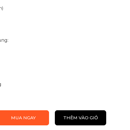
n
)
ụng:
g
MUA NGAY
THÊM VÀO GIỎ