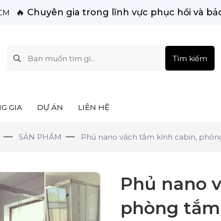
🔥 Chuyên gia trong lĩnh vực phục hồi và bảo
HCM
Tìm kiếm
G GIA
DỰ ÁN
LIÊN HỆ
SẢN PHẨM
Phủ nano vách tắm kính cabin, phòn
Phủ nano v
phòng tắm