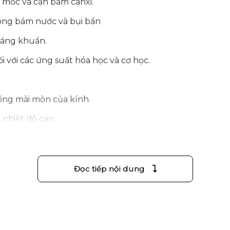
 mốc và cặn bám canxi.
ông bám nước và bụi bẩn
háng khuẩn.
i với các ứng suất hóa học và cơ học.
ống mài mòn của kính.
 nhiệt độ cao.
 tím tia cực tím
Đọc tiếp nội dung
 cách giảm việc sử dụng chất tẩy rửa hóa học đến 90%
==================================================
 Nhà Tắm: giải pháp thông minh toàn diện