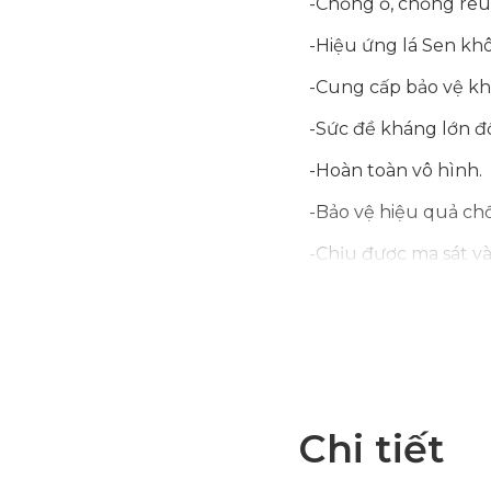
-Chống ố, chống rêu
-Hiệu ứng lá Sen kh
-Cung cấp bảo vệ k
-Sức đề kháng lớn đố
-Hoàn toàn vô hình.
-Bảo vệ hiệu quả ch
-Chịu được ma sát và
-Chống băng giá
-Bảo vệ chống tia cực
-Tiết kiệm tiền bằng
==================
Chi tiết
Phủ NANO Vách Kính