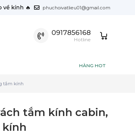
 về kính 🔥
phuchoivatlieu01@gmail.com
0917856168
Hotline
HÀNG HOT
g tắm kính
ách tắm kính cabin,
 kính