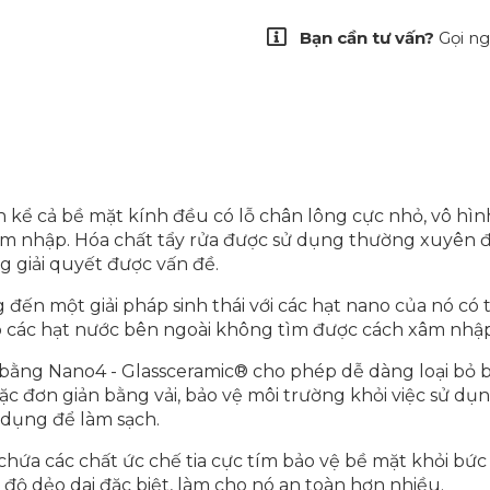
Bạn cần tư vấn?
Gọi n
ắn kể cả bề mặt kính đều có lỗ chân lông cực nhỏ, vô hìn
xâm nhập. Hóa chất tẩy rửa được sử dụng thường xuyên 
giải quyết được vấn đề.
đến một giải pháp sinh thái với các hạt nano của nó có t
 các hạt nước bên ngoài không tìm được cách xâm nhập
bằng Nano4 - Glassceramic® cho phép dễ dàng loại bỏ b
c đơn giản bằng vải, bảo vệ môi trường khỏi việc sử dụn
dụng để làm sạch.
hứa các chất ức chế tia cực tím bảo vệ bề mặt khỏi bức
t độ dẻo dai đặc biệt, làm cho nó an toàn hơn nhiều.