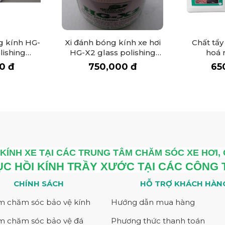
kính sau mỗi lần dùng, lâu dần tạo thành lớp mờ trên 
hằng ngày nên chắc chắn nhà tắm vẫn luôn bị ướt và kí
sương trên bề mặt. Các ion sodium trong kính kết hợp v
 kính HG-
Xi đánh bóng kính xe hơi
Chất tẩy
ăn mòn kính
lishing
HG-X2 glass polishing
hoá 
500 gr
compount 500 gr
hung nhôm
0 đ
750,000 đ
65
hông mấy “cảm tình” với khung nhôm. Chúng sẵn sàng “
thường. Mặc dù nhôm cũng được pha chế cùng các kim lo
ng
ua thời gian dài sử dụng hằng ngày phải tiếp xúc nhiều v
 là rất cao
KÍNH XE TẠI CÁC TRUNG TÂM CHĂM SÓC XE HƠI,
 nào dù là hoàn hảo nhất cũng bị tá>
Sự thay đổi của
 mới và công nghệ phủ Nano ra đời.
ỤC HỒI KÍNH TRẦY XƯỚC TẠI CÁC CÔNG
o vách kính nhà tắm là gì?
CHÍNH SÁCH
HỖ TRỢ KHÁCH HÀN
m chăm sóc bảo vệ kính
Hướng dẫn mua hàng
 tiên tiến hiện đại sử dụng chất có tên là titan dioxide.
 tắm
m chăm sóc bảo vệ đá
Phương thức thanh toán