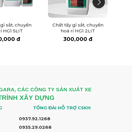
kính
nh sẽ bị hấp thụ một
ới hydro trong nước
 gỉ sắt, chuyển
Chất tẩy gỉ sắt, chuyển
Siêu 
rỉ HG1 5LIT
hoá rỉ HG1 2LIT
HG 
0,000 đ
300,000 đ
tấn công” nhôm ở
ại khác để kéo dài
ới hóa chất. Khả
 GARA, CÁC CÔNG TY SẢN XUẤT XE
 khung nhôm
ền đẹp
 TRÌNH XÂY DỰNG
G
TỔNG ĐÀI HỖ TRỢ CSKH
0937.92.1268
 Phủ lên bề mặt của
0935.29.0268