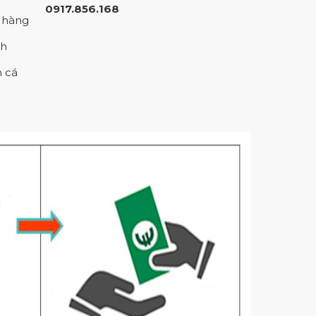
0917.856.168
ần đến bàn tay của
m hàng
nh
h sẽ. Vậy chúng ta
n cá
ính luôn bề>
Công
bề mặt của kính,
n tử nào đi qua nữa.
ớt cũng như các chất
ôi đi mà không cần
h
chất tẩy rửa độc hại
ệu dành cho kính đặc