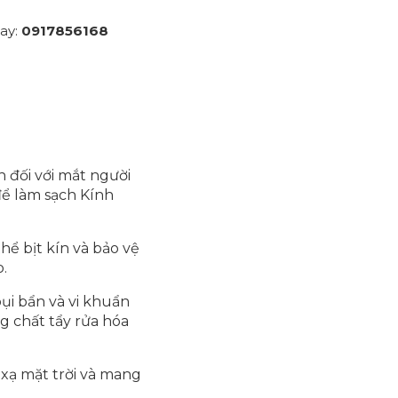
gay
:
0917856168
h đối với mắt người
để làm sạch Kính
hể bịt kín và bảo vệ
.
ụi bẩn và vi khuẩn
g chất tẩy rửa hóa
 xạ mặt trời và mang