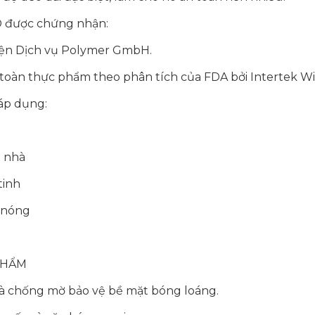
 được chứng nhận:
iện Dịch vụ Polymer GmbH.
toàn thực phẩm theo phân tích của FDA bởi Intertek Wil
áp dụng:
a nhà
tinh
 nóng
PHẨM
à chống mờ bảo vệ bề mặt bóng loáng.