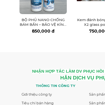
bám vào bề mặt 
Tắm là nhu cầu 
lượng ẩm và tụ 
BỘ PHỦ NANO CHỐNG
Kem đánh bóng
tạo thành chất 
BÁM BẨN – BẢO VỆ KÍNH
X2 glass po
NHÀ TẮM LUÔN SÁNG
compount 
Sự thay đổi của k
850,000 đ
750,00
BÓNG
Nước là chất k
điều kiện bình 
thời gian sử dụ
Tuy nhiên trải q
năng bị bào mòn
NHẬN HỢP TÁC LÀM DV PHỤC HỒI 
Bất kể một sản phẩm
cần một phương pháp
HẬN DỊCH VỤ PH
THÔNG TIN CÔNG TY
Công nghệ phủ Nan
Giới thiệu công ty
Sản phẩ
Đây là một công nghệ
kính cường lực nhà
Tiêu chí bán hàng
Sản phẩ