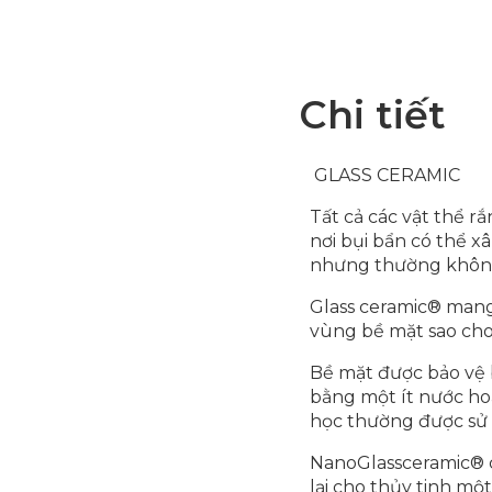
Chi tiết
GLASS CERAMIC
Tất cả các vật thể r
nơi bụi bẩn có thể 
nhưng thường không 
Glass ceramic® mang 
vùng bề mặt sao cho
Bề mặt được bảo vệ 
bằng một ít nước hoặ
học thường được sử 
NanoGlassceramic® c
lại cho thủy tinh mộ