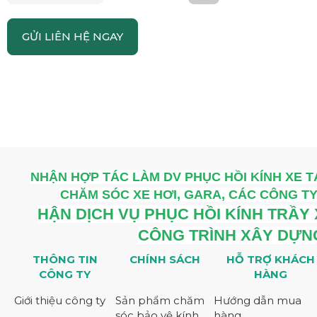
GỬI LIÊN HỆ NGAY
NHẬN HỢP TÁC LÀM DV PHỤC HỒI KÍNH XE T
CHĂM SÓC XE HƠI, GARA, CÁC CÔNG TY
HẬN DỊCH VỤ PHỤC HỒI KÍNH TRẦY
CÔNG TRÌNH XÂY DỰ
THÔNG TIN
CHÍNH SÁCH
HỖ TRỢ KHÁCH
CÔNG TY
HÀNG
Giới thiệu công ty
Sản phẩm chăm
Hướng dẫn mua
sóc bảo vệ kính
hàng