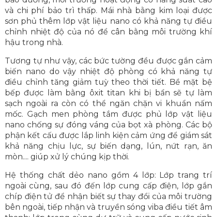
và chi phí bảo trì thấp. Mái nhà bằng kim loại được
sơn phủ thêm lớp vật liệu nano có khả năng tự điều
chỉnh nhiệt độ của nó để cân bằng môi trường khí
hậu trong nhà.
Tương tự như vậy, các bức tường đều được gắn cảm
biến nano do vậy nhiệt độ phòng có khả năng tự
điều chỉnh tăng giảm tuỳ theo thời tiết. Bề mặt bệ
bếp được làm bằng ôxit titan khi bị bẩn sẽ tự làm
sạch ngoài ra còn có thể ngăn chặn vi khuẩn nấm
mốc. Gạch men phòng tắm được phủ lớp vật liệu
nano chống sự đóng váng của bọt xà phòng. Các bộ
phận kết cấu được lắp linh kiện cảm ứng để giám sát
khả năng chịu lực, sự biến dạng, lún, nứt rạn, ăn
mòn.... giúp xử lý chúng kịp thời.
Hệ thống chất dẻo nano gồm 4 lớp: Lớp trang trí
ngoài cùng, sau đó đến lớp cung cấp điện, lớp gắn
chíp điện tử để nhận biết sự thay đổi của môi trường
bên ngoài, tiếp nhận và truyền sóng viba điều tiết âm