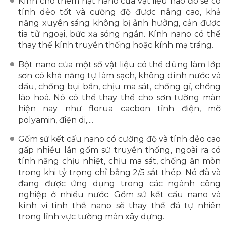
Kính cho thêm hạt nano của vật liệu nào đó sẽ có
tính dẻo tốt và cường độ được nâng cao, khả
năng xuyên sáng không bị ảnh hưởng, cản được
tia tử ngoại, bức xạ sóng ngắn. Kính nano có thể
thay thế kính truyền thống hoặc kính mạ tráng.
Bột nano của một số vật liệu có thể dùng làm lớp
sơn có khả năng tự làm sạch, không dính nước và
dầu, chống bụi bẩn, chịu ma sát, chống gỉ, chống
lão hoá. Nó có thể thay thế cho sơn tường màn
hiện nay như florua cacbon tĩnh điện, mỡ
polyamin, điện di,....
Gốm sứ kết cấu nano có cường độ và tính dẻo cao
gấp nhiều lần gốm sứ truyền thống, ngoài ra có
tính năng chịu nhiệt, chịu ma sát, chống ăn mòn
trong khi tỷ trọng chỉ bằng 2/5 sắt thép. Nó đã và
đang được ứng dụng trong các ngành công
nghiệp ở nhiều nước. Gốm sứ kết cấu nano và
kính vi tinh thể nano sẽ thay thế đá tự nhiên
trong lĩnh vực tường màn xây dựng.