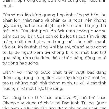
thanh; lớp trong cùng dự trữ và cung cấp nước sinh
hoạt.
Cửa sổ mái lắp kính quang hợp ánh sáng sẽ hấp thụ
phần lớn nhiệt năng và phản xạ ra ngoài nên không
gây cảm giác bức xạ nhiệt, lớp kính luôn ở trạng thái
mát mẻ. Cửa kính phủ lớp ôxit titan chống được sự
bám của bụi bẩn. Cửa còn có bộ lọc tia cực tím và lớp
màng chất dẻo hạt nano trong suốt cản nhiệt mạnh
và điều khiển ánh sáng. Khi bật tivi, cửa sổ sẽ tự động
tối lại để người xem tivi không bị chói mắt. Lúc trời
quá nắng rèm cửa được điều khiển bằng động cơ sẽ
tự động hạ xuống.
CNNN với những bước phát triển vượt bậc đang
được ứng dụng trong lĩnh vực xây dựng nhà ở nhằm
tạo ra những ngôi nhà thông minh, tự xử lý các tình
huống như một thực thể sống.
Các công trình thể thao phục vụ Đại hội thể thao
Olympic sẽ được tổ chức tại Bắc Kinh Trung Quốc
vào năm 2008 cần đáp ứng được những yêu cầu cao