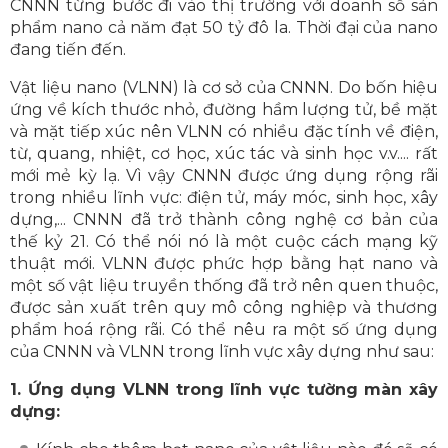
CNNN từng bước đi vào thị trường với doanh số sản
phẩm nano cả năm đạt 50 tỷ đô la. Thời đại của nano
đang tiến đến.
Vật liệu nano (VLNN) là cơ sở của CNNN. Do bốn hiệu
ứng về kích thước nhỏ, đường hầm lượng tử, bề mặt
và mặt tiếp xúc nên VLNN có nhiều đặc tính về điện,
từ, quang, nhiệt, cơ học, xúc tác và sinh học v.v.... rất
mới mẻ kỳ lạ. Vì vậy CNNN được ứng dụng rộng rãi
trong nhiều lĩnh vực: điện tử, máy móc, sinh học, xây
dựng,... CNNN đã trở thành công nghệ cơ bản của
thế kỷ 21. Có thể nói nó là một cuộc cách mạng kỹ
thuật mới. VLNN được phức hợp bằng hạt nano và
một số vật liệu truyền thống đã trở nên quen thuộc,
được sản xuất trên quy mô công nghiệp và thương
phẩm hoá rộng rãi. Có thể nêu ra một số ứng dụng
của CNNN và VLNN trong lĩnh vực xây dựng như sau:
1. Ứng dụng VLNN trong lĩnh vực tường màn xây
dựng: