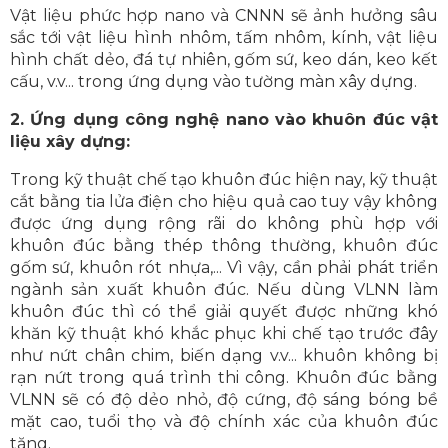
Vật liệu phức hợp nano và CNNN sẽ ảnh hưởng sâu
sắc tới vật liệu hình nhôm, tấm nhôm, kính, vật liệu
hình chất dẻo, đá tự nhiên, gốm sứ, keo dán, keo kết
cấu, v.v... trong ứng dụng vào tường màn xây dựng.
2. Ứng dụng công nghệ nano vào khuôn đúc vật
liệu xây dựng:
Trong kỹ thuật chế tạo khuôn đúc hiện nay, kỹ thuật
cắt bằng tia lửa điện cho hiệu quả cao tuy vậy không
được ứng dụng rộng rãi do không phù hợp với
khuôn đúc bằng thép thông thường, khuôn đúc
gốm sứ, khuôn rót nhựa,... Vì vậy, cần phải phát triển
ngành sản xuất khuôn đúc. Nếu dùng VLNN làm
khuôn đúc thì có thể giải quyết được những khó
khăn kỹ thuật khó khắc phục khi chế tạo trước đây
như nứt chân chim, biến dạng v.v... khuôn không bị
rạn nứt trong quá trình thi công. Khuôn đúc bằng
VLNN sẽ có độ dẻo nhỏ, độ cứng, độ sáng bóng bề
mặt cao, tuổi thọ và độ chính xác của khuôn đúc
tăng.