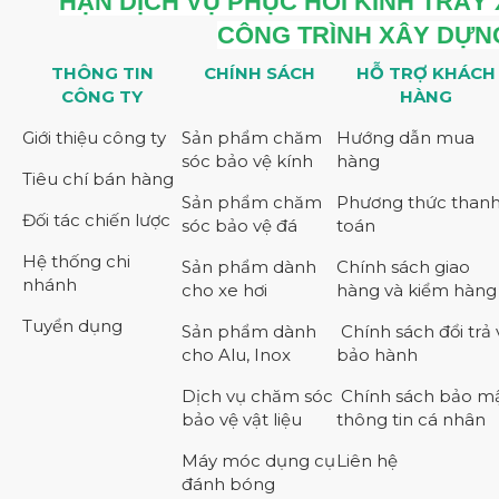
HẬN DỊCH VỤ PHỤC HỒI KÍNH TRẦY
CÔNG TRÌNH XÂY DỰ
THÔNG TIN
CHÍNH SÁCH
HỖ TRỢ KHÁCH
CÔNG TY
HÀNG
Giới thiệu công ty
Sản phẩm chăm
Hướng dẫn mua
sóc bảo vệ kính
hàng
Tiêu chí bán hàng
Sản phẩm chăm
Phương thức than
Đối tác chiến lược
sóc bảo vệ đá
toán
Hệ thống chi
Sản phẩm dành
Chính sách giao
nhánh
cho xe hơi
hàng và kiểm hàng
Tuyển dụng
Sản phẩm dành
Chính sách đổi trả 
cho Alu, Inox
bảo hành
Dịch vụ chăm sóc
Chính sách bảo m
bảo vệ vật liệu
thông tin cá nhân
Máy móc dụng cụ
Liên hệ
đánh bóng