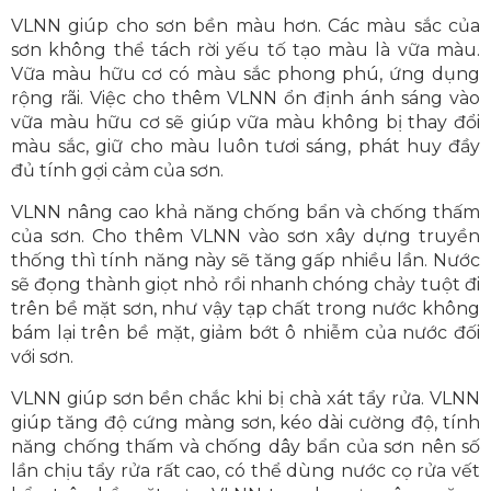
VLNN giúp cho sơn bền màu hơn. Các màu sắc của
sơn không thể tách rời yếu tố tạo màu là vữa màu.
Vữa màu hữu cơ có màu sắc phong phú, ứng dụng
rộng rãi. Việc cho thêm VLNN ổn định ánh sáng vào
vữa màu hữu cơ sẽ giúp vữa màu không bị thay đổi
màu sắc, giữ cho màu luôn tươi sáng, phát huy đầy
đủ tính gợi cảm của sơn.
VLNN nâng cao khả năng chống bẩn và chống thấm
của sơn. Cho thêm VLNN vào sơn xây dựng truyền
thống thì tính năng này sẽ tăng gấp nhiều lần. Nước
sẽ đọng thành giọt nhỏ rồi nhanh chóng chảy tuột đi
trên bề mặt sơn, như vậy tạp chất trong nước không
bám lại trên bề mặt, giảm bớt ô nhiễm của nước đối
với sơn.
VLNN giúp sơn bền chắc khi bị chà xát tẩy rửa. VLNN
giúp tăng độ cứng màng sơn, kéo dài cường độ, tính
năng chống thấm và chống dây bẩn của sơn nên số
lần chịu tẩy rửa rất cao, có thể dùng nước cọ rửa vết