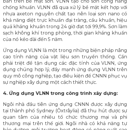
bẩn trên bề mặt sơn. VLNN tạo cho sơn công năng
chống khuẩn. VLNN đã qua xử lý bề mặt kết hợp với
nhựa axeton nguyên chất tạo nên loại sơn nano có
khả năng diệt trực khuẩn đại tràng, cầu khuẩn, hiệu
quả kháng khuẩn trong 24 giờ đạt tới 99,9%. Sơn làm
sạch không khí trong phòng, thời gian kháng khuẩn
của nó kéo dài đến 5 năm.
Ứng dụng VLNN là một trong những biện pháp nâng
cao tính năng của vật liệu sơn truyền thống. Cần
phải triệt để tận dụng các đặc tính của VLNN, ứng
dụng chúng hợp lý, đẩy mạnh ứng dụng VLNN trên
quy mô công nghiệp, tạo điều kiện để CNNN phục vụ
sự nghiệp xây dựng một cách thiết thực.
4. Ứng dụng VLNN trong công trình xây dựng:
Ngôi nhà đầu tiên ứng dụng CNNN được xây dựng
tại thành phố Sydney (Ôxtrâylia) đã thu hút được sự
quan tâm của nhiều tổ chức thương mại và phi
thương mại trên thế giới. Ngôi nhà có khả năng tự
bảo dưỡng, môi trường hoạt động có năng suất cao