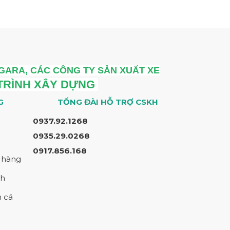
 GARA, CÁC CÔNG TY SẢN XUẤT XE
 TRÌNH XÂY DỰNG
G
TỔNG ĐÀI HỖ TRỢ CSKH
0937.92.1268
0935.29.0268
0917.856.168
m hàng
nh
n cá