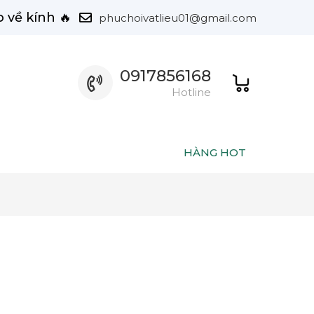
 về kính 🔥
phuchoivatlieu01@gmail.com
0917856168
Hotline
HÀNG HOT