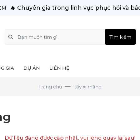
🔥 Chuyên gia trong lĩnh vực phục hồi và bảo
HCM
Tìm kiếm
G GIA
DỰ ÁN
LIÊN HỆ
Trang chủ
tẩy xi măng
ng
Dữ liệu đang được cập nhật, vui lòng quay lại sau!