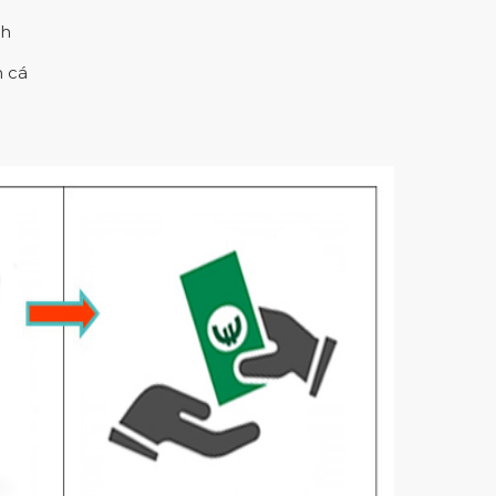
nh
n cá