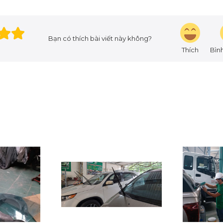
ua dụng cụ vệ sinh bề mặt, dung dịch tẩy rửa.
 sinh định kỳ bề mặt tòa nhà kính.
Bạn có thích bài viết này không?
ác tác hại do thời tiết, khả năng tự làm sạch làm giảm số
Thích
Bìn
ệ sinh kính.
m khi vệ sinh bên ngoài các tòa nhà cao tầng.