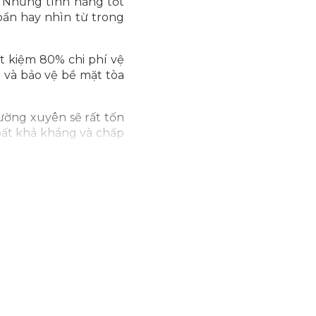
. Những tính năng tốt
 bẩn hay nhìn từ trong
ết kiệm 80% chi phí vệ
nh và bảo vệ bề mặt tòa
hường xuyên sẽ rất tốn
bất khả kháng và chấp
ính do hoạt động giao
môi trường...
 chuyên vệ sinh kính.
 cao tầng.
c góc cạnh... Mang lại
 nhà kính. Có tác dụng
loại, bụi nhân tạo, phấn